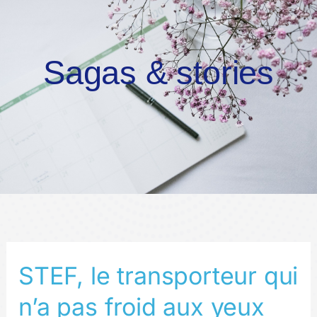
Sagas & stories
STEF,
STEF, le transporteur qui
le
n’a pas froid aux yeux
transporteur
qui