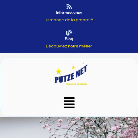
Aller
au
Informez-vous
contenu
Le monde de la propreté
Blog
Découvrez notre métier
Menu