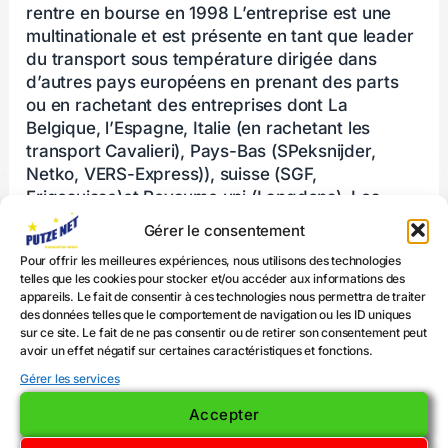
rentre en bourse en 1998 L’entreprise est une
multinationale et est présente en tant que leader
du transport sous température dirigée dans
d’autres pays européens en prenant des parts
ou en rachetant des entreprises dont La
Belgique, l’Espagne, Italie (en rachetant les
transport Cavalieri), Pays-Bas (SPeksnijder,
Netko, VERS-Express)), suisse (SGF,
Frigosuisse)et Royaume uni (Langdons). Les
clients sont l’industrie agroalimentaire, la grande
Gérer le consentement
distribution, des grossistes ou restaurateurs. En
Pour offrir les meilleures expériences, nous utilisons des technologies
2012 Restructuration simplifiée- La filiale
telles que les cookies pour stocker et/ou accéder aux informations des
Tradimar disparaît et STEF-TFE devient STEF EN
appareils. Le fait de consentir à ces technologies nous permettra de traiter
2020, STEF a fété ses 100 ans et poursuit son
des données telles que le comportement de navigation ou les ID uniques
développement En 2022 STEF réalise + 4264
sur ce site. Le fait de ne pas consentir ou de retirer son consentement peut
avoir un effet négatif sur certaines caractéristiques et fonctions.
millions d’euros, et emploie 22000 salariés
répartis sur 246 plateformes STEF, leader de la
Gérer les services
logistique du froid STEF est le leader européen
Accepter
du transport à température dirigée. Au fil des