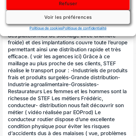
années, la société a su adapter ses moyens pour
Refuser
acheminer la marchandise périssable à bon port
selon les normes d’hygiène et en respectant la
Voir les préférences
chaine du foid. Pour cela, STEF s’est doté
d’équipements de pointes (groupes frigorifiques ,
Politique de cookies
Politique de confidentialité
des plateformes de stockage avec chambre
froide) et des implantations couvre toute l’europe
permettant ainsi une distribution rapide et très
efficace. ( voir les agences ici) Grâce à ce
maillage au plus proche de ses clients, STEF
réalise le transport pour : -Industriels de produits
frais et produits surgelés-Grande distribution-
Industrie agroalimentaire-Grossistes-
Restaurateurs Les femmes et les hommes sont la
richesse de STEF Les métiers Frédéric,
conducteur- distribution nous fait découvrir son
métier ( vidéo réalisée par EOProd) Le
conducteur routier dispose d’une excellente
condition physique pour éviter les risques
d’accidents dus à des malaises ( vue, problèmes